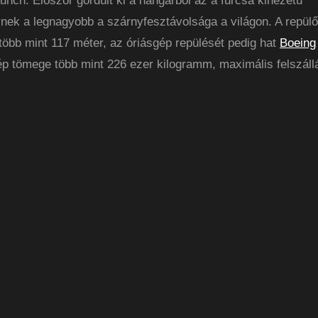
aunch. Először gördült ki a hangárból az a furcsa kinézetű
ynek a legnagyobb a szárnyfesztávolsága a világon. A repül
több mint 117 méter, az óriásgép repülését pedig hat
Boeing
ép tömege több mint 226 ezer kilogramm, maximális felszáll