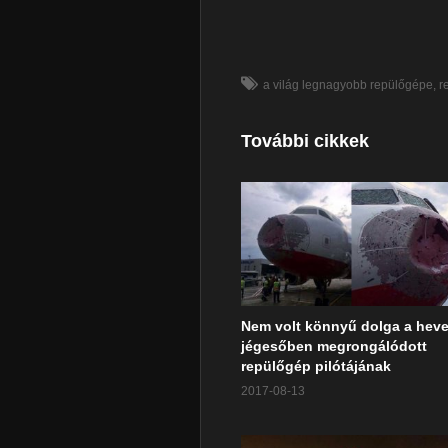
a világ legnagyobb repülőgépe
r
További cikkek
Nem volt könnyű dolga a hev
jégesőben megrongálódott
repülőgép pilótájának
2017-08-13