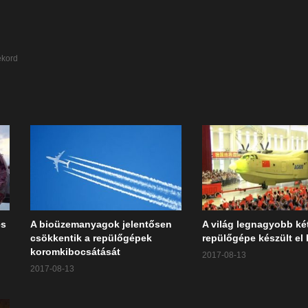
ekord
es
A bioüzemanyagok jelentősen
A világ legnagyobb ké
csökkentik a repülőgépek
repülőgépe készült el
koromkibocsátását
2017-08-13
2017-08-13