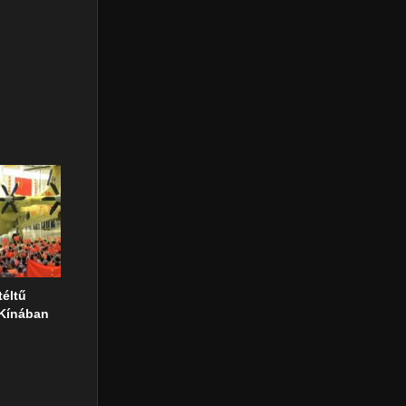
téltű
 Kínában