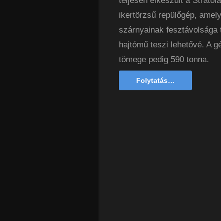
teljesen elkészült a Stratol
ikertörzsű repülőgép, amel
szárnyainak fesztávolsága 
hajtómű teszi lehetővé. A g
tömege pedig 590 tonna.
Folytatás…