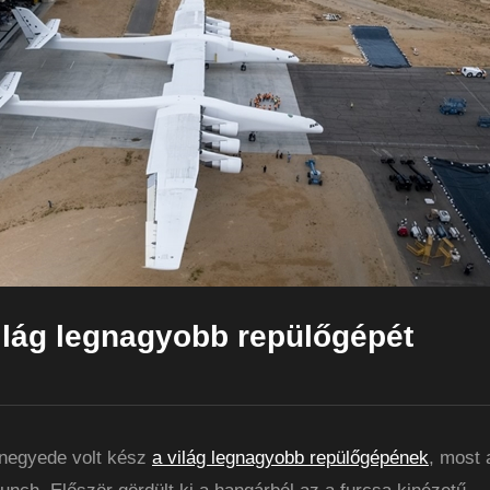
ilág legnagyobb repülőgépét
negyede volt kész
a világ legnagyobb repülőgépének
, most