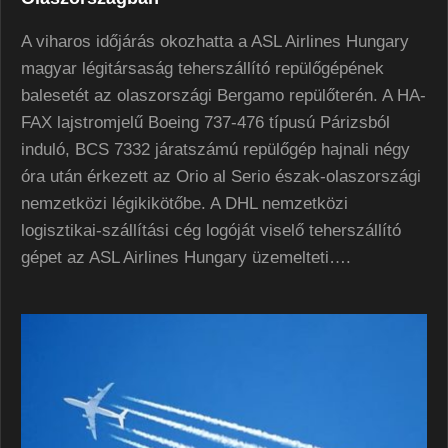
A viharos időjárás okozhatta a ASL Airlines Hungary
magyar légitársaság teherszállító repülőgépének
balesetét az olaszországi Bergamo repülőterén. A HA-
FAX lajstromjelű Boeing 737-476 típusú Párizsból
induló, BCS 7332 járatszámú repülőgép hajnali négy
óra után érkezett az Orio al Serio észak-olaszországi
nemzetközi légikikötőbe. A DHL nemzetközi
logisztikai-szállítási cég logóját viselő teherszállító
gépet az ASL Airlines Hungary üzemelteti….