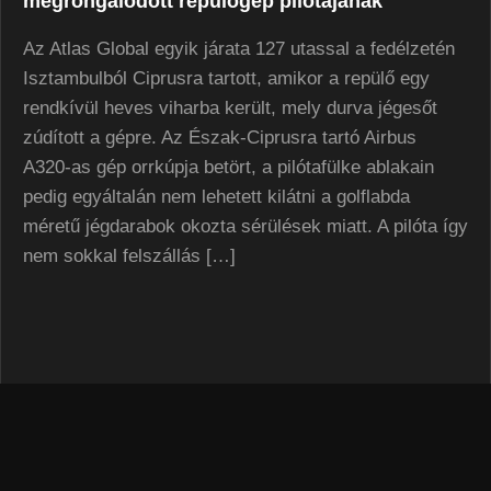
megrongálódott repülőgép pilótájának
Az Atlas Global egyik járata 127 utassal a fedélzetén
Isztambulból Ciprusra tartott, amikor a repülő egy
rendkívül heves viharba került, mely durva jégesőt
zúdított a gépre. Az Észak-Ciprusra tartó Airbus
A320-as gép orrkúpja betört, a pilótafülke ablakain
pedig egyáltalán nem lehetett kilátni a golflabda
méretű jégdarabok okozta sérülések miatt. A pilóta így
nem sokkal felszállás […]