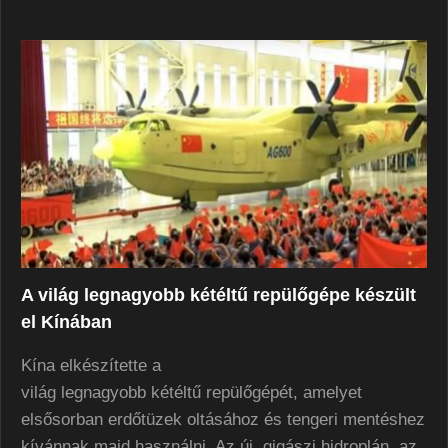
A világ legnagyobb kétéltű repülőgépe készült
el Kínában
Kína elkészítette a
világ legnagyobb kétéltű repülőgépét, amelyet
elsősorban erdőtüzek oltásához és tengeri mentéshez
kívánnak majd használni. Az új, gigászi hidroplán, az