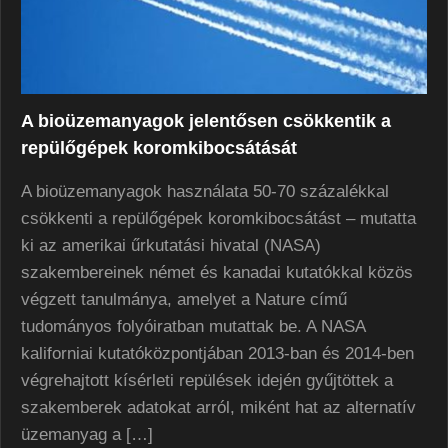
A bioüzemanyagok jelentősen csökkentik a
repülőgépek koromkibocsátását
A bioüzemanyagok használata 50-70 százalékkal
csökkenti a repülőgépek koromkibocsátást – mutatta
ki az amerikai űrkutatási hivatal (NASA)
szakembereinek német és kanadai kutatókkal közös
végzett tanulmánya, amelyet a Nature című
tudományos folyóiratban mutattak be. A NASA
kaliforniai kutatóközpontjában 2013-ban és 2014-ben
végrehajtott kísérleti repülések idején gyűjtöttek a
szakemberek adatokat arról, miként hat az alternatív
üzemanyag a […]