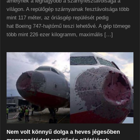
amelynek a legnagyobb a szárnyfesztávolsága a
világon. A repülőgép szárnyainak fesztávolsága több
mint 117 méter, az óriásgép repülését pedig
hat Boeing 747-hajtómű teszi lehetővé. A gép tömege
több mint 226 ezer kilogramm, maximális […]
Nem volt könnyű dolga a heves jégesőben