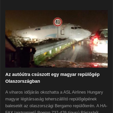
Az autóútra csúszott egy magyar repülőgép
Olaszországban
A viharos időjárás okozhatta a ASL Airlines Hungary
magyar légitársaság teherszállító repülőgépének
balesetét az olaszországi Bergamo repülőterén. A HA-
FAX lajstromjelű Boeing 737-476 típusú Párizsból